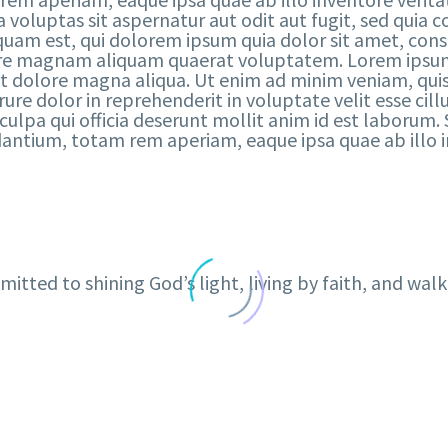
oluptas sit aspernatur aut odit aut fugit, sed quia 
uam est, qui dolorem ipsum quia dolor sit amet, conse
re magnam aliquam quaerat voluptatem. Lorem ipsum do
 dolore magna aliqua. Ut enim ad minim veniam, quis 
re dolor in reprehenderit in voluptate velit esse cill
culpa qui officia deserunt mollit anim id est laborum. 
tium, totam rem aperiam, eaque ipsa quae ab illo inv
itted to shining God’s light, living by faith, and walk