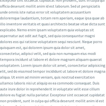
Excepteur sint occaecat cupidatat non proident, sunt in culpa qui
officia deserunt mollit anim id est laborum. Sed ut perspiciatis
unde omnis iste natus error sit voluptatem accusantium
doloremque laudantium, totam rem aperiam, eaque ipsa quae ab
illo inventore veritatis et quasi architecto beatae vitae dicta sunt
explicabo. Nemo enim ipsam voluptatem quia voluptas sit
aspernatur aut odit aut fugit, sed quia consequuntur magni
dolores eos qui ratione voluptatem sequi nesciunt. Neque porro
quisquam est, qui dolorem ipsum quia dolor sit amet,
consectetur, adipisci velit, sed quia non numquam eius modi
tempora incidunt ut labore et dolore magnam aliquam quaerat
voluptatem. Lorem ipsum dolor sit amet, consectetur adipisicing
elit, sed do eiusmod tempor incididunt ut labore et dolore magna
aliqua. Ut enim ad minim veniam, quis nostrud exercitation
ullamco laboris nisi ut aliquip ex ea commodo consequat. Duis
aute irure dolor in reprehenderit in voluptate velit esse cillum
dolore eu fugiat nulla pariatur. Excepteur sint occaecat cupidatat
non proident, sunt in culpa qui officia deserunt mollit anim id est