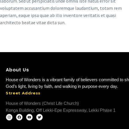
laborum. Sed ut perspiciatis unde omnis iste natus error sit
voluptatem accusantium doloremque laudantium, totam rem
aperiam, eaque ipsa quae ab illo inventore veritatis et quasi
architecto beatae vitae dicta sun.
About Us
House of Wonders is a vibrant family of believers committed to sh
God’s light, living by faith, and walking in purpose every day.
Street Address
House of Wonders (Christ Life Church)
Konga Building, Off Lekki-Epe Expressway, Lekki Phase 1