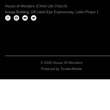
House of Wonders (Christ Life Church)
Konga Building, Off Lekki-Epe Expressway, Lekki Phase 1
© 2026 House Of Wonders
Powered by
TovidecMedia